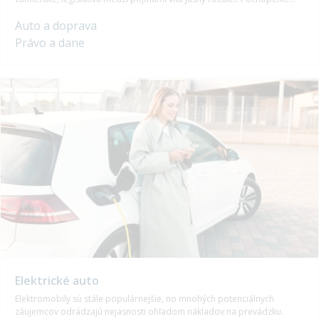
týchto pojmov je kľúčové, či už ide o kúpu, leasing alebo darovanie
Auto a doprava
vozidla. Pozrime sa na to bližšie.
Právo a dane
Elektrické auto
Elektromobily sú stále populárnejšie, no mnohých potenciálnych
záujemcov odrádzajú nejasnosti ohľadom nákladov na prevádzku.