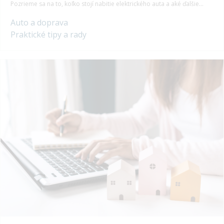
Pozrieme sa na to, koľko stojí nabitie elektrického auta a aké ďalšie
náklady s ním súvisia. Porovnáme ich s nákladmi na prevádzku vozidiel
Auto a doprava
so spaľovacím motorom a poskytneme komplexný prehľad, ktorý vám
pomôže pri rozhodovaní.
Praktické tipy a rady