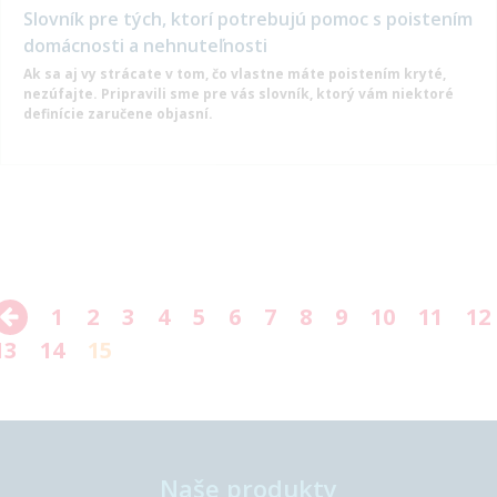
Slovník pre tých, ktorí potrebujú pomoc s poistením
domácnosti a nehnuteľnosti
Ak sa aj vy strácate v tom, čo vlastne máte poistením kryté,
nezúfajte. Pripravili sme pre vás slovník, ktorý vám niektoré
definície zaručene objasní.
1
2
3
4
5
6
7
8
9
10
11
12
13
14
15
Naše produkty