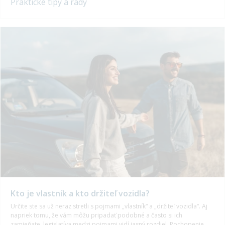
Praktické tipy a rady
Kto je vlastník a kto držiteľ vozidla?
Určite ste sa už neraz stretli s pojmami „vlastník“ a „držiteľ vozidla“. Aj
napriek tomu, že vám môžu pripadať podobné a často si ich
zamieňate, legislatíva medzi pojmami vidí jasný rozdiel. Pochopenie