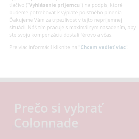
tlačivo ("
Vyhlásenie príjemcu
") na podpis, ktoré
Flexi
Poistenie bicyklov VIVA
nedo
budeme potrebovať k výplate poistného plnenia.
Ďakujeme Vám za trpezlivosť v tejto nepríjemnej
Využívate bicykel na dennej báze alebo ho z pivnice
situácii. Náš tím pracuje s maximálnym nasadením, aby
vyťahujete len príležitostne? Váš bicykel či kolobežku
ste svoju kompenzáciu dostali férovo a včas.
Zi
ochránime v každom prípade pred rôznymi rizikami, aby
ste sa mohli naplno venovať dobrodružstvu, za ktorým
ste sa vybrali.
Pre viac informácií kliknite na "
Chcem vedieť viac
".
Zistiť viac →
Prečo si vybrať
Colonnade