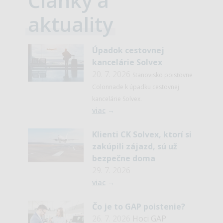
Články a
aktuality
Úpadok cestovnej
kancelárie Solvex
20. 7. 2026
Stanovisko poisťovne
Colonnade k úpadku cestovnej
kancelárie Solvex.
viac
→
Klienti CK Solvex, ktorí si
zakúpili zájazd, sú už
bezpečne doma
29. 7. 2026
viac
→
Čo je to GAP poistenie?
26. 7. 2026
Hoci GAP