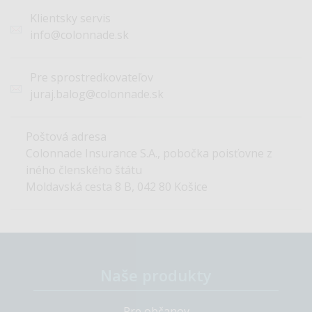
Klientsky servis
info@colonnade.sk
Pre sprostredkovateľov
juraj.balog@colonnade.sk
Poštová adresa
Colonnade Insurance S.A., pobočka poisťovne z
iného členského štátu
Moldavská cesta 8 B, 042 80 Košice
Naše produkty
Pre občanov