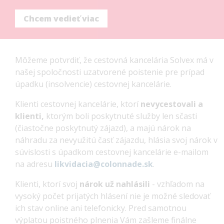
Chcem vedieť viac
Chcem vedieť viac
Naša
ponuka
Môžeme potvrdiť, že cestovná kancelária Solvex má v
našej spoločnosti uzatvorené poistenie pre prípad
úpadku (insolvencie) cestovnej kancelárie.
Klienti cestovnej kancelárie, ktorí
nevycestovali a
klienti,
ktorým boli poskytnuté služby len sčasti
(čiastočne poskytnutý zájazd), a majú nárok na
náhradu za nevyužitú časť zájazdu,
hlásia svoj nárok v
súvislosti s úpadkom cestovnej kancelárie e-mailom
na adresu
likvidacia@colonnade.sk
.
Klienti, ktorí svoj
nárok už nahlásili
- vzhľadom na
vysoký počet prijatých hlásení nie je možné sledovať
ich stav online ani telefonicky. Pred samotnou
Úra
výplatou poistného plnenia Vám zašleme finálne