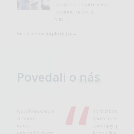
poistenie nepatrí medzi
povinné, našlo si
fanúšikov, ktorí sa po ňom
viac
→
pri kúpe auta dopytujú.
Viac článkov
nájdete tu
Povedali o
nás
So službami tejto
spoločnosti som veľmi
spokojný, perfektná
komunikácia, maximálne