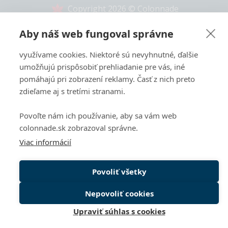
Copyright 2026 © Colonnade
Tento web je chránený pomocou reCAPTCHA a vzťahujú sa
Aby náš web fungoval správne
naň
Zásady ochrany súkromia
a
Zmluvné podmienky
spoločnosti Google.
využívame cookies. Niektoré sú nevyhnutné, ďalšie
umožňujú prispôsobiť prehliadanie pre vás, iné
pomáhajú pri zobrazení reklamy. Časť z nich preto
zdieľame aj s tretími stranami.
Povoľte nám ich používanie, aby sa vám web
colonnade.sk zobrazoval správne.
Viac informácií
Povoliť všetky
Nepovoliť cookies
Späť n
Upraviť súhlas s cookies