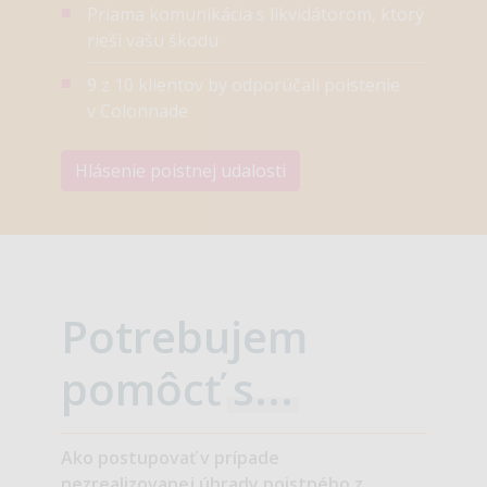
Priama komunikácia s likvidátorom, ktorý
rieši vašu škodu
9 z 10 klientov by odporúčali poistenie
v Colonnade
Hlásenie poistnej udalosti
Potrebujem
pomôcť
s...
Ako postupovať v prípade
nezrealizovanej úhrady poistného z