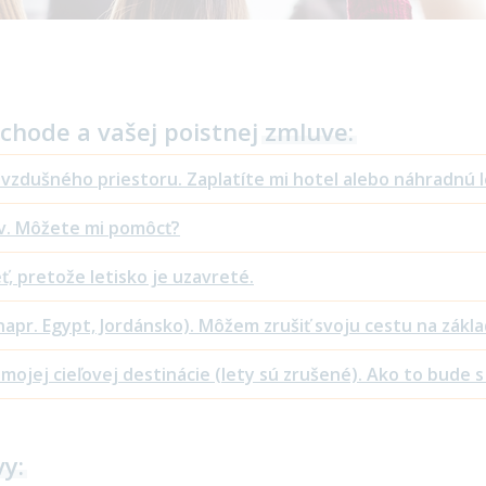
ýchode a vašej poistnej
zmluve:
u vzdušného priestoru. Zaplatíte mi hotel alebo náhradnú 
v. Môžete mi pomôcť?
, pretože letisko je uzavreté.
napr. Egypt, Jordánsko). Môžem zrušiť svoju cestu na zákl
o mojej cieľovej destinácie (lety sú zrušené). Ako to bude
y: