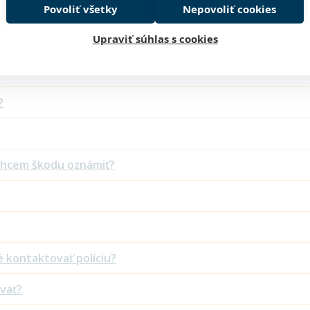
Povoliť všetky
Nepovoliť cookies
Upraviť súhlas s cookies
?
 chcem škodu oznámiť?
 kontaktovať políciu?
ovať?