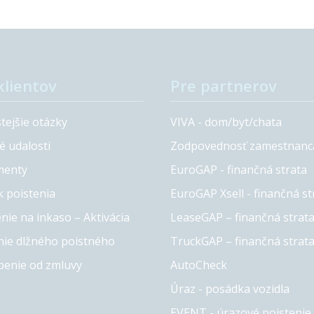
klientov
Pre partnerov
tejšie otázky
VIVA - dom/byt/chata
é udalosti
Zodpovednosť zamestnanc
enty
EuroGAP - finančná strata
k poistenia
EuroGAP Xsell - finančná st
nie na inkaso – Aktivácia
LeaseGAP – finančná strat
ie dlžného poistného
TruckGAP – finančná strat
penie od zmluvy
AutoCheck
Úraz - posádka vozidla
EVENT - úrazové poistenie 