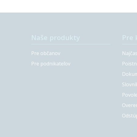
Naše produkty
Pre 
Pre občanov
Najčas
Pre podnikateľov
Poistn
Dokum
Slovní
Povole
Overen
Odstú