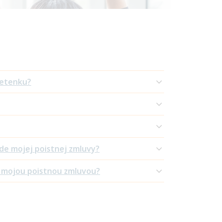
letenku?
ade mojej poistnej zmluvy?
 s mojou poistnou zmluvou?