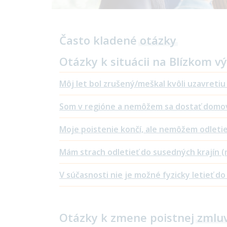
Často kladené
otázky
Otázky k situácii na Blízkom v
Môj let bol zrušený/meškal kvôli uzavreti
Som v regióne a nemôžem sa dostať domo
Moje poistenie končí, ale nemôžem odletieť
Mám strach odletieť do susedných krajín (
V súčasnosti nie je možné fyzicky letieť d
Otázky k zmene poistnej
zmluv