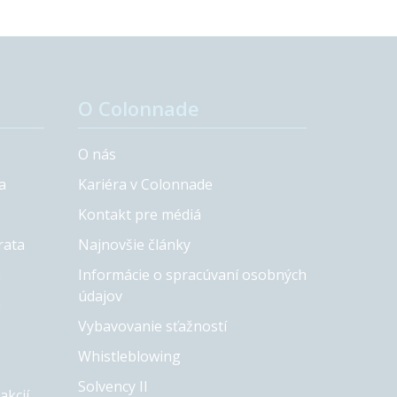
O Colonnade
O nás
a
Kariéra v Colonnade
Kontakt pre médiá
rata
Najnovšie články
a
Informácie o spracúvaní osobných
údajov
a
Vybavovanie sťažností
Whistleblowing
Solvency II
akcií