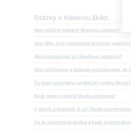
Otázky k hláseniu
škôd:
Ako môžem nahlásiť škodovú udalosť?
Ako dlho trvá vyplatenie poistnej udalosti
Ako postupovať pri škodovej udalosti?
Aké informácie a doklady potrebujem, ak
Čo mám urýchlene urobiť pri vzniku škody?
Kedy mám oznámiť škodu poisťovni?
V akých prípadoch je pri škode nevyhnutné
Čo je asistenčná služba a kedy ju kontakt