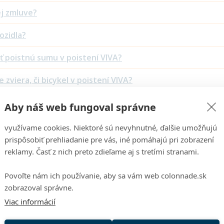
j zmluve?
ozidla?
ť poistnú sumu v poistení VIVA?
zviera, či bicykel v poistení VIVA?
Aby náš web fungoval správne
využívame cookies. Niektoré sú nevyhnutné, ďalšie umožňujú
prispôsobiť prehliadanie pre vás, iné pomáhajú pri zobrazení
reklamy. Časť z nich preto zdieľame aj s tretími stranami.
Povoľte nám ich používanie, aby sa vám web colonnade.sk
zobrazoval správne.
Viac informácií