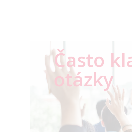
Často k
otázky