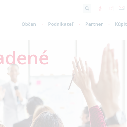
Občan
Podnikateľ
Partner
Kúpiť
ladené