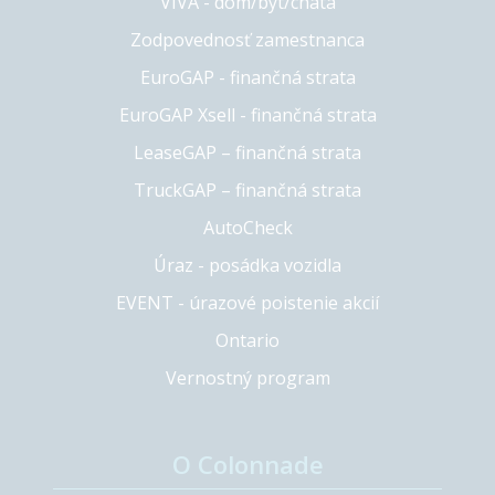
VIVA - dom/byt/chata
Zodpovednosť zamestnanca
EuroGAP - finančná strata
EuroGAP Xsell - finančná strata
LeaseGAP – finančná strata
TruckGAP – finančná strata
AutoCheck
Úraz - posádka vozidla
EVENT - úrazové poistenie akcií
Ontario
Vernostný program
O Colonnade