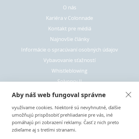
O nás
Kariéra v Colonnade
Kontakt pre médiá
Najnovšie články
Informácie o spracúvaní osobných údajov
Vybavovanie sťažností
Whistleblowing
Solvency II
Prístupnosť
Aby náš web fungoval správne
využívame cookies. Niektoré sú nevyhnutné, ďalšie
umožňujú prispôsobiť prehliadanie pre vás, iné
+421 55 6826 222
pomáhajú pri zobrazení reklamy. Časť z nich preto
Copyright 2026 © Colonnade
zdieľame aj s tretími stranami.