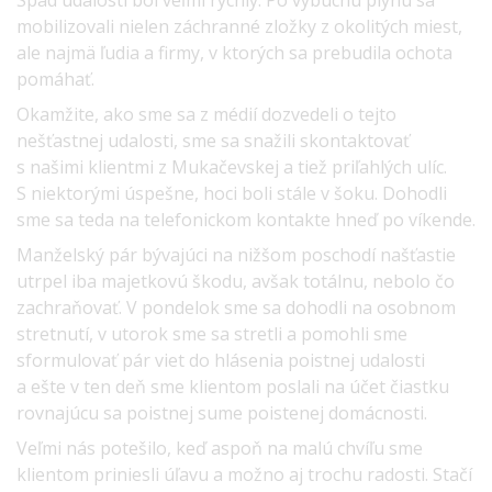
Spád udalostí bol veľmi rýchly. Po výbuchu plynu sa
mobilizovali nielen záchranné zložky z okolitých miest,
ale najmä ľudia a firmy, v ktorých sa prebudila ochota
pomáhať.
Okamžite, ako sme sa z médií dozvedeli o tejto
nešťastnej udalosti, sme sa snažili skontaktovať
s našimi klientmi z Mukačevskej a tiež priľahlých ulíc.
S niektorými úspešne, hoci boli stále v šoku. Dohodli
sme sa teda na telefonickom kontakte hneď po víkende.
Manželský pár bývajúci na nižšom poschodí našťastie
utrpel iba majetkovú škodu, avšak totálnu, nebolo čo
zachraňovať. V pondelok sme sa dohodli na osobnom
stretnutí, v utorok sme sa stretli a pomohli sme
sformulovať pár viet do hlásenia poistnej udalosti
a ešte v ten deň sme klientom poslali na účet čiastku
rovnajúcu sa poistnej sume poistenej domácnosti.
Veľmi nás potešilo, keď aspoň na malú chvíľu sme
klientom priniesli úľavu a možno aj trochu radosti. Stačí