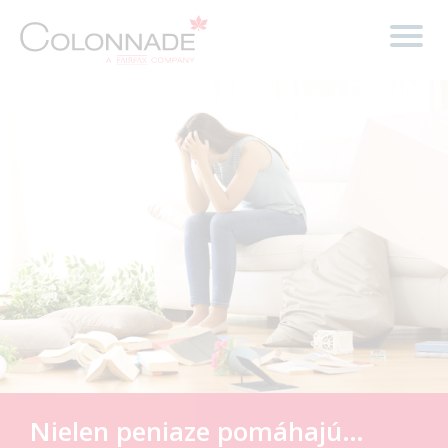
Nielen peniaze pomáhajú…