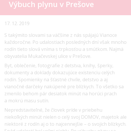
Výbuch plynu v Prešove
17. 12. 2019
S takýmito slovami sa väčšine z nás spájajú Vianoce
každoročne. Po udalostiach posledných dní však mnoho
rodín tieto slová vníma s trpkosťou a smútkom. Najmä
obyvatelia Mukačevskej ulice v Prešove.
Byt, oblečenie, fotografie z detstva, knihy, šperky,
dokumenty a doklady dokazujúce existenciu celých
rodín. Spomienky na šťastné chvíle, detstvo a aj
vianočné darčeky nakúpené pre blízkych. To všetko sa
zmenilo behom pár desiatok minút na horúci prach
a mokrú masu sutín.
Nepredstaviteľné, že človek príde v priebehu
niekoľkých minút nielen o celý svoj DOMOV, majetok ale
niektoré z rodín aj o to najcennejšie – o svojich blízkych.