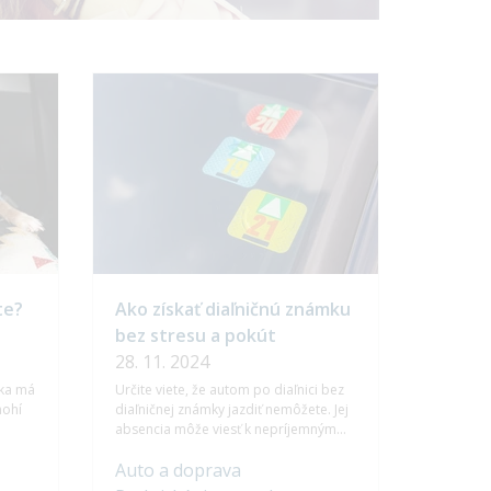
te?
Ako získať diaľničnú známku
bez stresu a pokút
28. 11. 2024
ska má
Určite viete, že autom po diaľnici bez
nohí
diaľničnej známky jazdiť nemôžete. Jej
absencia môže viesť k nepríjemným
pokutám a zbytočnému stresu.
Auto a doprava
To
V tomto článku sa dozviete, kedy je
diaľničná známka potrebná, aké sú jej