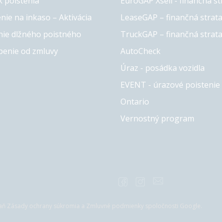
k poistenia
EuroGAP Xsell - finančná st
nie na inkaso – Aktivácia
LeaseGAP – finančná strat
ie dlžného poistného
TruckGAP – finančná strat
penie od zmluvy
AutoCheck
Úraz - posádka vozidla
EVENT - úrazové poistenie 
Ontario
Vernostný program
naň
Zásady ochrany súkromia
a
Zmluvné podmienky
spoločnosti Google.