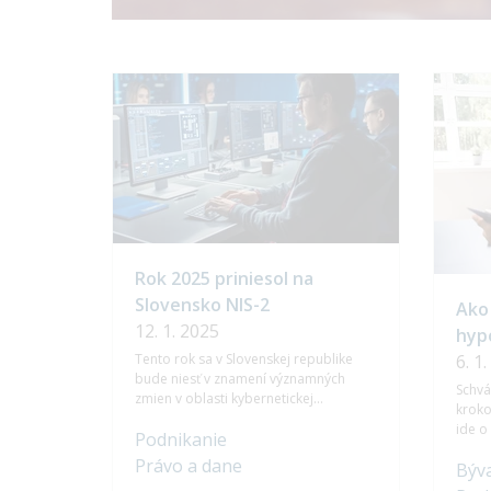
Rok 2025 priniesol na
Slovensko NIS-2
Ako 
12. 1. 2025
hyp
Tento rok sa v Slovenskej republike
6. 1
bude niesť v znamení významných
Schvá
zmien v oblasti kybernetickej
kroko
bezpečnosti.
ide o
Podnikanie
jeho d
Právo a dane
Býva
viace
schvá