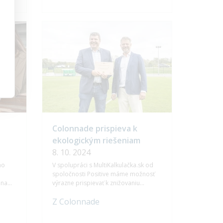
ac
poistného trhu a aktívne reagujeme na
potreby našich klientov, pričom sa
snažíme prinášať moderné a efektívne
poistné riešenia.
Colonnade prispieva k
ekologickým riešeniam
8. 10. 2024
ho
V spolupráci s MultiKalkulačka.sk od
spoločnosti Positive máme možnosť
 na
výrazne prispievať k znižovaniu
 ako
environmentálnej záťaže. Za necelého
Z Colonnade
trištvrte roka 2024 sme vďaka
enia
digitalizácii uzatvárania poistných
zmlúv ušetrili takmer tonu papiera.