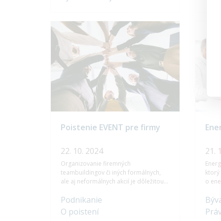
komunálne odpady a drobné
vybra
stavebné odpady, a jej správcom je
potre
obec, na území ktorej sa nehnuteľnosť
nachádza.
Poistenie EVENT pre firmy
Ener
22. 10. 2024
21. 
Organizovanie firemných
Energ
teambuildingov či iných formálnych,
ktorý
ale aj neformálnych akcií je dôležitou
o ene
súčasťou rozvoja firemnej kultúry. Pri
Jeho 
Podnikanie
Býva
takýchto akciách sa však z času na čas
spotr
pritrafia aj nepredvídateľné situácie,
vykur
O poistení
Prá
ktoré by mohli ohroziť nielen priebeh
Jedno