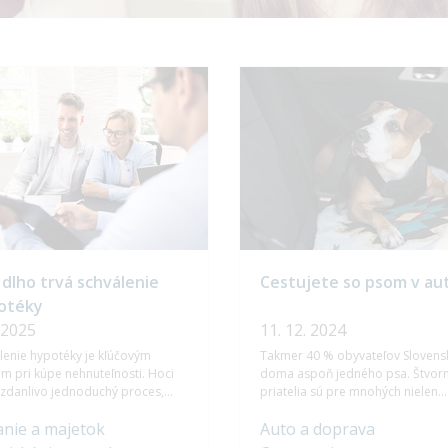
dlho trvá schválenie
Cestujete so psom v au
otéky
. 2025
11. 12. 2024
lenie hypotéky je kľúčovým
Takmer 40 % obyvateľov Sloven
m pri kúpe nehnuteľnosti. Hoci
doma aspoň jedného psa. Štvor
 zdanlivo jednoduchý proces,
priatelia sú pre mnohých nielen
ĺžka sa môže líšiť v závislosti od
domácimi miláčikmi, ale aj
nie a majetok
Auto a doprava
rých faktorov. V priemere trvá
plnohodnotnými členmi rodiny. 
lenie hypotéky 2 až 4 týždne, no
znamená, že často spolu s nami