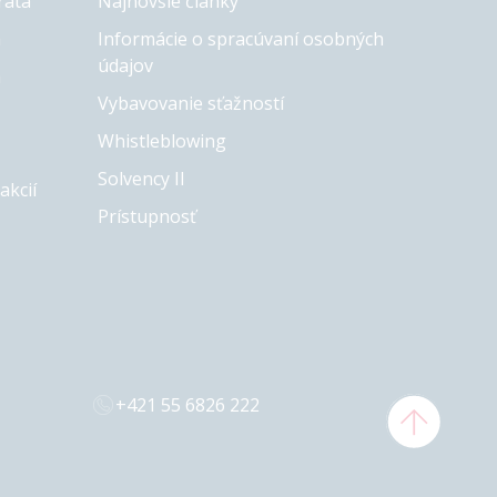
rata
Najnovšie články
a
Informácie o spracúvaní osobných
údajov
a
Vybavovanie sťažností
Whistleblowing
Solvency II
akcií
Prístupnosť
+421 55 6826 222
Späť naho