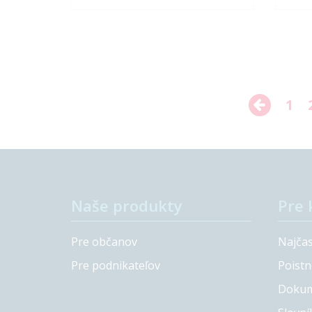
podujatia, ale aj bezpečnosť
prevá
účastníkov.
1
Naše produkty
Pre 
Pre občanov
Najčas
Pre podnikateľov
Poistn
Dokum