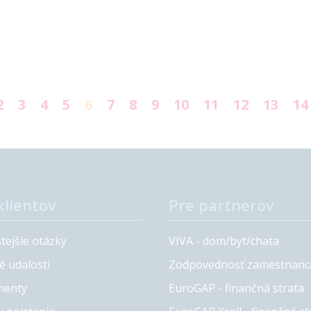
dzku.
znamená, že v prípade poistnej
udalosti budete mať dostatočné
finančné krytie.
2
3
4
5
6
7
8
9
10
11
12
13
14
klientov
Pre partnerov
tejšie otázky
VIVA - dom/byt/chata
é udalosti
Zodpovednosť zamestnanc
enty
EuroGAP - finančná strata