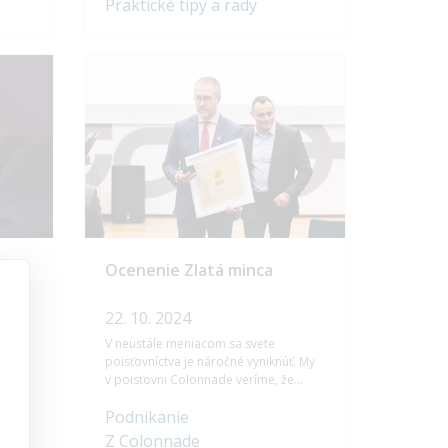
Praktické tipy a rady
,
formy, platnosť a ako si ju môžete
nku.
zabezpečiť v obľúbených
dovolenkových destináciách.
ikom
Ocenenie Zlatá minca
22. 10. 2024
V neustále meniacom sa svete
áva
poisťovníctva je náročné vyniknúť. My
ácie,
v poisťovni Colonnade veríme, že
kľúčom k úspechu sú inovatívne
Podnikanie
produkty, individuálny prístup ku
am
klientom a stabilita. Sledujeme vývoj
Z Colonnade