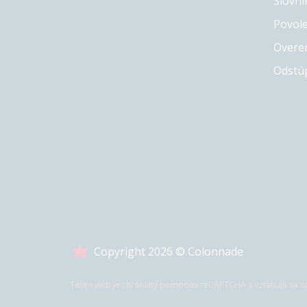
Slovní
Povole
Overen
Odstú
Copyright 2026 © Colonnade
Tento web je chránený pomocou reCAPTCHA a vzťahujú sa 