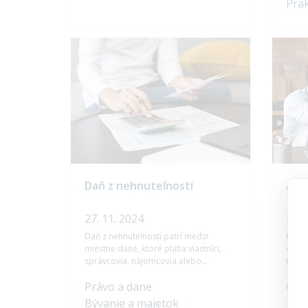
Prak
exist
pripr
naopa
Čo vš
proce
Daň z nehnuteľností
Aké 
27. 11. 2024
24. 
Daň z nehnuteľností patrí medzi
Poist
miestne dane, ktoré platia vlastníci,
ochra
správcovia, nájomcovia alebo
finanč
užívatelia nehnuteľností. Upravuje ju
širok
Právo a dane
O po
Zákon č. 582/2004 Z.z. o miestnych
každé
daniach a miestnom poplatku za
zákla
Bývanie a majetok