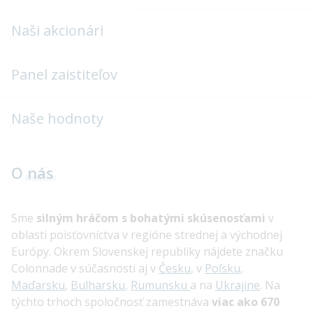
Naši akcionári
Panel zaistiteľov
Naše hodnoty
O
nás
Sme
silným hráčom s bohatými skúsenosťami
v
oblasti poisťovníctva v regióne strednej a východnej
Európy. Okrem Slovenskej republiky nájdete značku
Colonnade v súčasnosti aj v
Česku
, v
Poľsku
,
Maďarsku
,
Bulharsku
,
Rumunsku
a na
Ukrajine
. Na
týchto trhoch spoločnosť zamestnáva
viac ako 670