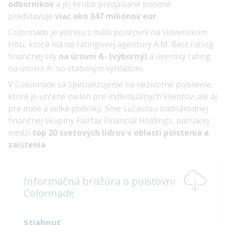
odborníkov
a jej hrubé predpísané poistné
predstavuje
viac ako 347 miliónov eur
.
Colonnade je jednou z mála poisťovní na slovenskom
trhu, ktorá má od ratingovej agentúry A.M. Best rating
finančnej sily
na úrovni A- (výborný)
a úverový rating
na úrovni A- so stabilným výhľadom.
V Colonnade sa špecializujeme na neživotné poistenie,
ktoré je určené nielen pre individuálnych klientov, ale aj
pre malé a veľké podniky. Sme súčasťou nadnárodnej
finančnej skupiny Fairfax Financial Holdings, patriacej
medzi
top 20 svetových lídrov v oblasti poistenia a
zaistenia
Informačná brožúra o poisťovni
Colonnade
Stiahnuť