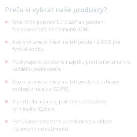
Prečo si vybrať naše
produkty?
Sme lídri v poistení EuroGAP a v poistení
zodpovednosti manažmentu D&O.
Ako prví sme priniesli na trh poistenie D&O pre
fyzické osoby.
Poskytujeme poistenie majetku proti terorizmu pre
každého podnikateľa.
Ako prví sme priniesli na trh poistenie ochrany
osobných údajov (GDPR).
V portfóliu máme aj poistenie počítačovej
kriminality (Cyber).
Ponúkame bezplatné poradenstvo v oblasti
rizikového manažmentu.