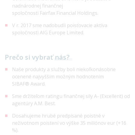
nadnárodnej finančnej
spoločnosti Fairfax Financial Holdings.
V r. 2017 sme nadobudli poisťovacie aktíva
spoločnosti AIG Europe Limited.
Prečo si vybrať
nás?
Naše produkty a služby boli niekoľkonásobne
ocenené najvyšším možným hodnotením
SIBAF® Award.
Sme držiteľom ratingu finančnej sily A- (Excellent) od
agentúry A.M. Best.
Dosahujeme hrubé predpísané poistné v
neživotnom poistení vo výške 35 miliónov eur (+16
%).