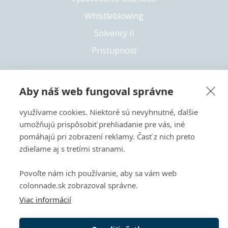
Whistleblowing
Solvency II
Prístupnosť
Aby náš web fungoval správne
+421 55 6826 222
využívame cookies. Niektoré sú nevyhnutné, ďalšie
Copyright 2026 © Colonnade
umožňujú prispôsobiť prehliadanie pre vás, iné
Tento web je chránený pomocou reCAPTCHA a vzťahujú sa
pomáhajú pri zobrazení reklamy. Časť z nich preto
naň
Zásady ochrany súkromia
a
Zmluvné podmienky
zdieľame aj s tretími stranami.
spoločnosti Google.
Povoľte nám ich používanie, aby sa vám web
colonnade.sk zobrazoval správne.
Viac informácií