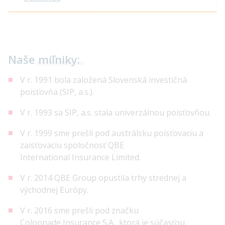
Naše
míľniky:
V r. 1991 bola založená Slovenská investičná
poisťovňa (SIP, a.s.).
V r. 1993 sa SIP, a.s. stala univerzálnou poisťovňou.
V r. 1999 sme prešli pod austrálsku poisťovaciu a
zaisťovaciu spoločnosť QBE
International Insurance Limited.
V r. 2014 QBE Group opustila trhy strednej a
východnej Európy.
V r. 2016 sme prešli pod značku
Colonnade Insurance S.A., ktorá je súčasťou