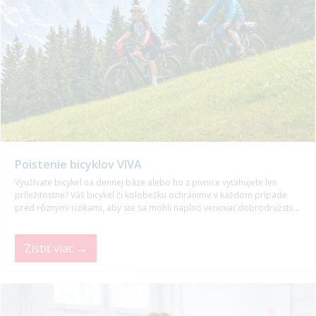
Poistenie bicyklov VIVA
Využívate bicykel na dennej báze alebo ho z pivnice vyťahujete len
príležitostne? Váš bicykel či kolobežku ochránime v každom prípade
pred rôznymi rizikami, aby ste sa mohli naplno venovať dobrodružstvu,
za ktorým ste sa vybrali.
Zistiť viac →