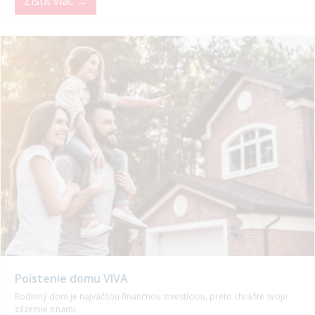
Zistiť viac →
Poistenie domu VIVA
Rodinný dom je najväčšou finančnou investíciou, preto chráňte svoje
zázemie s nami.