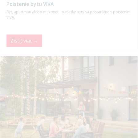
Poistenie bytu VIVA
Byt, apartmán alebo mezonet - o všetky byty sa postaráme s poistením
VIVA.
Zistiť viac →