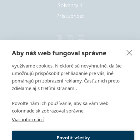
Solvency II
Prístupnosť
+421 55 6826 222
Aby náš web fungoval správne
Copyright 2026 © Colonnade
využívame cookies. Niektoré sú nevyhnutné, ďalšie
Tento web je chránený pomocou reCAPTCHA a vzťahujú sa
umožňujú prispôsobiť prehliadanie pre vás, iné
naň
Zásady ochrany súkromia
a
Zmluvné podmienky
spoločnosti Google.
pomáhajú pri zobrazení reklamy. Časť z nich preto
zdieľame aj s tretími stranami.
Povoľte nám ich používanie, aby sa vám web
colonnade.sk zobrazoval správne.
Viac informácií
Povoliť všetky