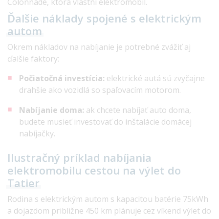
Colonnade, ktorá vlastní elektromobil.
Ďalšie náklady spojené s elektrickým
autom
Okrem nákladov na nabíjanie je potrebné zvážiť aj
ďalšie faktory:
Počiatočná investícia:
elektrické autá sú zvyčajne
drahšie ako vozidlá so spaľovacím motorom.
Nabíjanie doma:
ak chcete nabíjať auto doma,
budete musieť investovať do inštalácie domácej
nabíjačky.
Ilustračný príklad nabíjania
elektromobilu cestou na výlet do
Tatier
Rodina s elektrickým autom s kapacitou batérie 75kWh
a dojazdom približne 450 km plánuje cez víkend výlet do