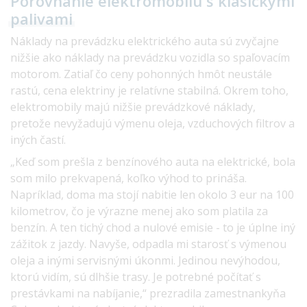
Porovnanie elektromobilu s klasickými
palivami
Náklady na prevádzku elektrického auta sú zvyčajne
nižšie ako náklady na prevádzku vozidla so spaľovacím
motorom. Zatiaľ čo ceny pohonných hmôt neustále
rastú, cena elektriny je relatívne stabilná. Okrem toho,
elektromobily majú nižšie prevádzkové náklady,
pretože nevyžadujú výmenu oleja, vzduchových filtrov a
iných častí.
„Keď som prešla z benzínového auta na elektrické, bola
som milo prekvapená, koľko výhod to prináša.
Napríklad, doma ma stojí nabitie len okolo 3 eur na 100
kilometrov, čo je výrazne menej ako som platila za
benzín. A ten tichý chod a nulové emisie - to je úplne iný
zážitok z jazdy. Navyše, odpadla mi starosť s výmenou
oleja a inými servisnými úkonmi. Jedinou nevýhodou,
ktorú vidím, sú dlhšie trasy. Je potrebné počítať s
prestávkami na nabíjanie,“ prezradila zamestnankyňa