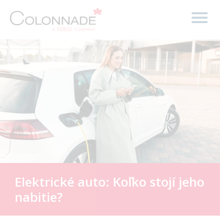
Elektrické auto: Koľko stojí jeho
nabitie?