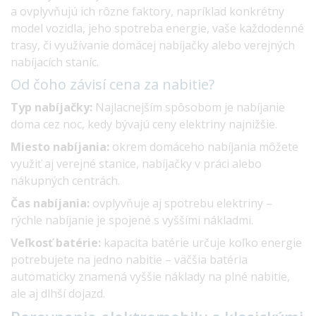
a ovplyvňujú ich rôzne faktory, napríklad konkrétny
model vozidla, jeho spotreba energie, vaše každodenné
trasy, či využívanie domácej nabíjačky alebo verejných
nabíjacích staníc.
Od čoho závisí cena za
nabitie?
Typ nabíjačky:
Najlacnejším spôsobom je nabíjanie
doma cez noc, kedy bývajú ceny elektriny najnižšie.
Miesto nabíjania:
okrem domáceho nabíjania môžete
využiť aj verejné stanice, nabíjačky v práci alebo
nákupných centrách.
Čas nabíjania:
ovplyvňuje aj spotrebu elektriny –
rýchle nabíjanie je spojené s vyššími nákladmi.
Veľkosť batérie:
kapacita batérie určuje koľko energie
potrebujete na jedno nabitie – väčšia batéria
automaticky znamená vyššie náklady na plné nabitie,
ale aj dlhší dojazd.