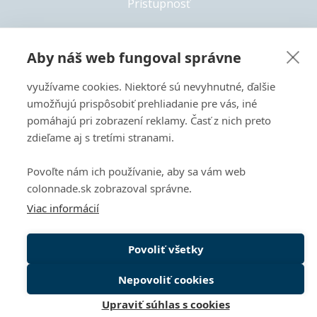
Prístupnosť
Aby náš web fungoval správne
+421 55 6826 222
využívame cookies. Niektoré sú nevyhnutné, ďalšie
Copyright 2026 © Colonnade
umožňujú prispôsobiť prehliadanie pre vás, iné
pomáhajú pri zobrazení reklamy. Časť z nich preto
Tento web je chránený pomocou reCAPTCHA a vzťahujú sa
naň
Zásady ochrany súkromia
a
Zmluvné podmienky
zdieľame aj s tretími stranami.
spoločnosti Google.
Povoľte nám ich používanie, aby sa vám web
colonnade.sk zobrazoval správne.
Viac informácií
Povoliť všetky
Nepovoliť cookies
Späť n
Upraviť súhlas s cookies