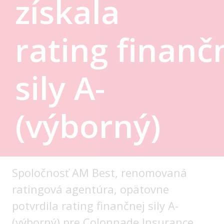
získala
rating
finanč
sily A-
(výborný)
Spoločnosť AM Best, renomovaná
ratingová agentúra, opätovne
potvrdila rating finančnej sily A-
(výborný) pre Colonnade Insurance