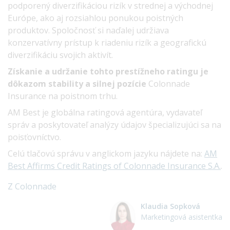
podporený diverzifikáciou rizík v strednej a východnej
Európe, ako aj rozsiahlou ponukou poistných
produktov. Spoločnosť si naďalej udržiava
konzervatívny prístup k riadeniu rizík a geografickú
diverzifikáciu svojich aktivít.
Získanie a udržanie tohto prestížneho ratingu je
dôkazom stability a silnej pozície
Colonnade
Insurance na poistnom trhu.
AM Best je globálna ratingová agentúra, vydavateľ
správ a poskytovateľ analýzy údajov špecializujúci sa na
poisťovníctvo.
Celú tlačovú správu v anglickom jazyku nájdete na:
AM
Best Affirms Credit Ratings of Colonnade Insurance S.A.
.
Z Colonnade
Klaudia Sopková
Marketingová asistentka