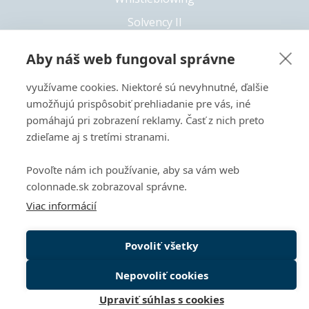
Solvency II
Prístupnosť
Aby náš web fungoval správne
využívame cookies. Niektoré sú nevyhnutné, ďalšie
umožňujú prispôsobiť prehliadanie pre vás, iné
+421 55 6826 222
pomáhajú pri zobrazení reklamy. Časť z nich preto
Copyright 2026 © Colonnade
zdieľame aj s tretími stranami.
Tento web je chránený pomocou reCAPTCHA a vzťahujú sa
Povoľte nám ich používanie, aby sa vám web
naň
Zásady ochrany súkromia
a
Zmluvné podmienky
spoločnosti Google.
colonnade.sk zobrazoval správne.
Viac informácií
Povoliť všetky
Nepovoliť cookies
Späť n
Upraviť súhlas s cookies