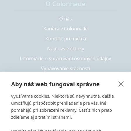
O Colonnade
O nás
Kariéra v Colonnade
Kontakt pre médiá
Najnovšie články
Informácie o spracúvaní osobných údajov
Vybavovanie sťažností
Whistleblowing
Aby náš web fungoval správne
Solvency II
využívame cookies. Niektoré sú nevyhnutné, ďalšie
Prístupnosť
umožňujú prispôsobiť prehliadanie pre vás, iné
pomáhajú pri zobrazení reklamy. Časť z nich preto
zdieľame aj s tretími stranami.
+421 55 6826 222