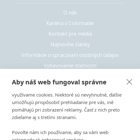
O nás
Kariéra v Colonnade
Kontakt pre médiá
Najnovšie články
Informácie o spracúvaní osobných údajov
Vybavovanie sťažností
Whistleblowing
Aby náš web fungoval správne
Solvency II
využívame cookies. Niektoré sú nevyhnutné, ďalšie
Prístupnosť
umožňujú prispôsobiť prehliadanie pre vás, iné
pomáhajú pri zobrazení reklamy. Časť z nich preto
zdieľame aj s tretími stranami.
+421 55 6826 222
Povoľte nám ich používanie, aby sa vám web
Copyright 2026 © Colonnade
colonnade.sk zobrazoval správne.