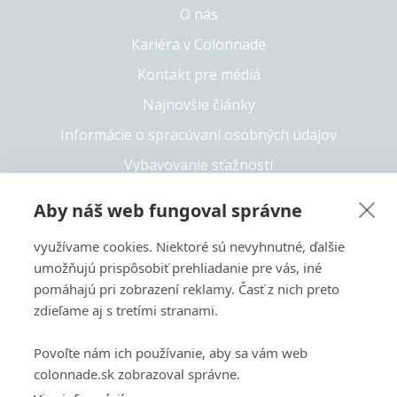
O nás
Kariéra v Colonnade
Kontakt pre médiá
Najnovšie články
Informácie o spracúvaní osobných údajov
Vybavovanie sťažností
Whistleblowing
Aby náš web fungoval správne
Solvency II
využívame cookies. Niektoré sú nevyhnutné, ďalšie
Prístupnosť
umožňujú prispôsobiť prehliadanie pre vás, iné
pomáhajú pri zobrazení reklamy. Časť z nich preto
zdieľame aj s tretími stranami.
+421 55 6826 222
Povoľte nám ich používanie, aby sa vám web
Copyright 2026 © Colonnade
colonnade.sk zobrazoval správne.