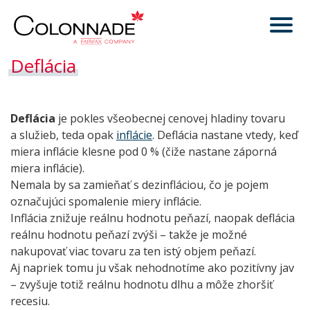
Deflácia
Deflácia
je pokles všeobecnej cenovej hladiny tovaru
a služieb, teda opak
inflácie
. Deflácia nastane vtedy, keď
miera inflácie klesne pod 0 % (čiže nastane záporná
miera inflácie).
Nemala by sa zamieňať s dezinfláciou, čo je pojem
označujúci spomalenie miery inflácie.
Inflácia znižuje reálnu hodnotu peňazí, naopak deflácia
reálnu hodnotu peňazí zvýši – takže je možné
nakupovať viac tovaru za ten istý objem peňazí.
Aj napriek tomu ju však nehodnotíme ako pozitívny jav
– zvyšuje totiž reálnu hodnotu dlhu a môže zhoršiť
recesiu.