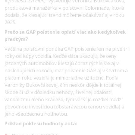
k poklesu ich cien,“
vysvetľuje Veronika Bukovčáková,
produktová manažérka v poisťovni Colonnade, ktorá
dodala, že klesajúci trend môžeme očakávať aj v roku
2025.
Prečo sa GAP poistenie oplatí viac ako kedykoľvek
predtým?
Väčšina poisťovní ponúka GAP poistenie len na prvé tri
roky od kúpy vozidla. Keďže dáta ukazujú, že ceny
jazdených automobilov klesajú čoraz rýchlejšie aj v
nasledujúcich rokoch, mať poistenie GAP aj v štvrtom a
piatom roku vozidla je mimoriadne užitočné. Podľa
Veroniky Bukovčákovej, čím neskôr dôjde k totálnej
škode či už v dôsledku nehody, živelnej udalosti,
vandalizmu alebo krádeže, tým väčší je rozdiel medzi
pôvodnou investíciou (obstarávacou cenou vozidla) a
jeho všeobecnou hodnotou.
Príklad poklesu hodnoty auta: