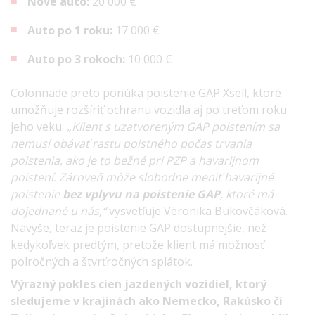
Nové auto:
20 000 €
Auto po 1 roku:
17 000 €
Auto po 3 rokoch:
10 000 €
Colonnade preto ponúka poistenie GAP Xsell, ktoré
umožňuje rozšíriť ochranu vozidla aj po treťom roku
jeho veku.
„Klient s uzatvoreným GAP poistením sa
nemusí obávať rastu poistného počas trvania
poistenia, ako je to bežné pri PZP a havarijnom
poistení. Zároveň môže slobodne meniť havarijné
poistenie
bez vplyvu na poistenie GAP
, ktoré má
dojednané u nás,“
vysvetľuje Veronika Bukovčáková.
Navyše, teraz je poistenie GAP dostupnejšie, než
kedykoľvek predtým, pretože klient má možnosť
polročných a štvrťročných splátok.
Výrazný pokles cien jazdených vozidiel, ktorý
sledujeme v krajinách ako Nemecko, Rakúsko či