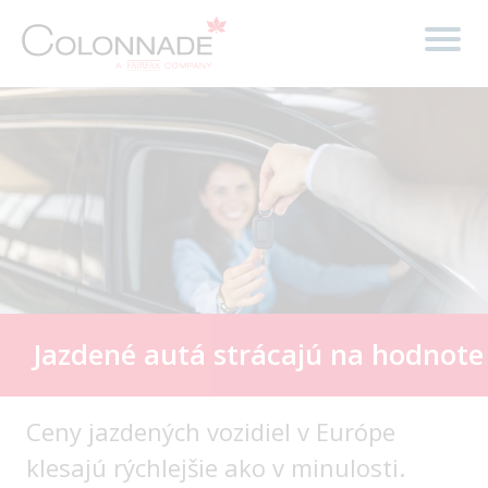
Jazdené autá strácajú na hodnote
Ceny jazdených vozidiel v Európe
klesajú rýchlejšie ako v minulosti.