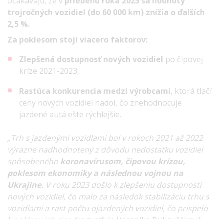
očakávajú, že v
priebehu roka 2025 sa hodnoty
trojročných vozidiel (do 60 000 km) znížia o ďalších
2,5 %.
Za poklesom stojí viacero faktorov:
Zlepšená dostupnosť nových vozidiel
po čipovej
kríze 2021-2023,
Rastúca konkurencia medzi výrobcami
, ktorá tlačí
ceny nových vozidiel nadol, čo znehodnocuje
jazdené autá ešte rýchlejšie.
„Trh s jazdenými vozidlami bol v rokoch 2021 až 2022
výrazne nadhodnotený z dôvodu nedostatku vozidiel
spôsobeného
koronavírusom, čipovou krízou,
poklesom ekonomiky a následnou vojnou na
Ukrajine.
V roku 2023 došlo k zlepšeniu dostupnosti
nových vozidiel, čo malo za následok stabilizáciu trhu s
vozidlami a rast počtu ojazdených vozidiel, čo prispelo