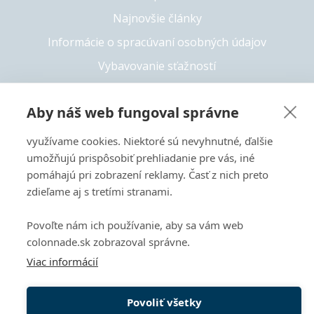
Najnovšie články
Informácie o spracúvaní osobných údajov
Vybavovanie sťažností
Whistleblowing
Aby náš web fungoval správne
Solvency II
Prístupnosť
využívame cookies. Niektoré sú nevyhnutné, ďalšie
umožňujú prispôsobiť prehliadanie pre vás, iné
pomáhajú pri zobrazení reklamy. Časť z nich preto
zdieľame aj s tretími stranami.
+421 55 6826 222
Copyright 2026 © Colonnade
Povoľte nám ich používanie, aby sa vám web
colonnade.sk zobrazoval správne.
Tento web je chránený pomocou reCAPTCHA a vzťahujú sa
Viac informácií
naň
Zásady ochrany súkromia
a
Zmluvné podmienky
spoločnosti Google.
Povoliť všetky