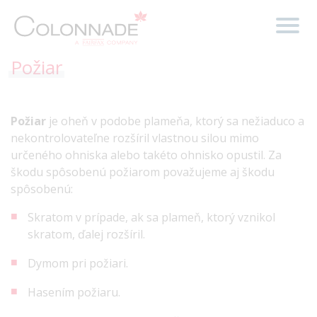
Požiar
Požiar
je oheň v podobe plameňa, ktorý sa nežiaduco a
nekontrolovateľne rozšíril vlastnou silou mimo
určeného ohniska alebo takéto ohnisko opustil. Za
škodu spôsobenú požiarom považujeme aj škodu
spôsobenú:
Skratom v prípade, ak sa plameň, ktorý vznikol
skratom, ďalej rozšíril.
Dymom pri požiari.
Hasením požiaru.