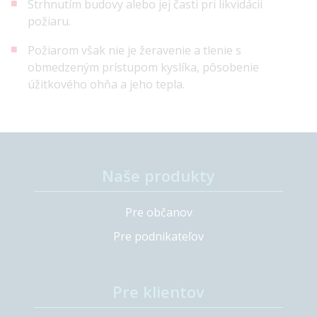
Strhnutím budovy alebo jej časti pri likvidácii
požiaru.
Požiarom však nie je žeravenie a tlenie s
obmedzeným prístupom kyslíka, pôsobenie
úžitkového ohňa a jeho tepla.
Naše produkty
Pre občanov
Pre podnikateľov
Pre klientov