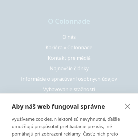
O Colonnade
O nás
Kariéra v Colonnade
Kontakt pre médiá
Najnovšie články
Informácie o spracúvaní osobných údajov
Vybavovanie sťažností
Whistleblowing
Aby náš web fungoval správne
Solvency II
využívame cookies. Niektoré sú nevyhnutné, ďalšie
Prístupnosť
umožňujú prispôsobiť prehliadanie pre vás, iné
pomáhajú pri zobrazení reklamy. Časť z nich preto