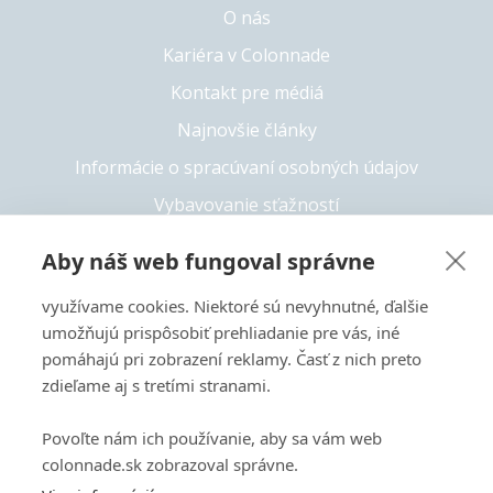
O nás
Kariéra v Colonnade
Kontakt pre médiá
Najnovšie články
Informácie o spracúvaní osobných údajov
Vybavovanie sťažností
Whistleblowing
Aby náš web fungoval správne
Solvency II
využívame cookies. Niektoré sú nevyhnutné, ďalšie
Prístupnosť
umožňujú prispôsobiť prehliadanie pre vás, iné
pomáhajú pri zobrazení reklamy. Časť z nich preto
zdieľame aj s tretími stranami.
+421 55 6826 222
Povoľte nám ich používanie, aby sa vám web
Copyright 2026 © Colonnade
colonnade.sk zobrazoval správne.