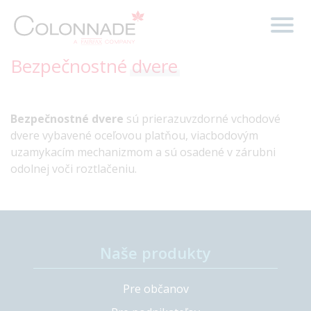
Bezpečnostné
dvere
Bezpečnostné dvere
sú prierazuvzdorné vchodové
dvere vybavené oceľovou platňou, viacbodovým
uzamykacím mechanizmom a sú osadené v zárubni
odolnej voči roztlačeniu.
Naše produkty
Pre občanov