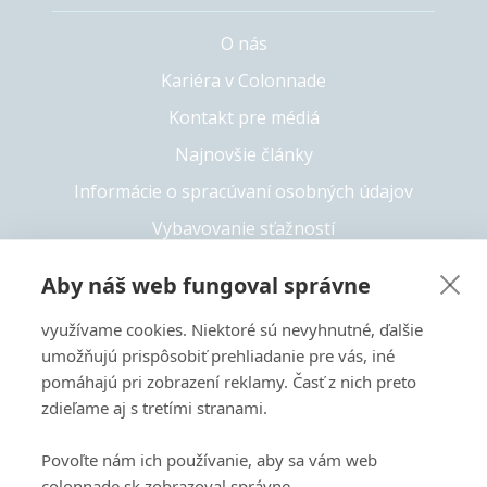
O nás
Kariéra v Colonnade
Kontakt pre médiá
Najnovšie články
Informácie o spracúvaní osobných údajov
Vybavovanie sťažností
Whistleblowing
Aby náš web fungoval správne
Solvency II
využívame cookies. Niektoré sú nevyhnutné, ďalšie
Prístupnosť
umožňujú prispôsobiť prehliadanie pre vás, iné
pomáhajú pri zobrazení reklamy. Časť z nich preto
zdieľame aj s tretími stranami.
+421 55 6826 222
Povoľte nám ich používanie, aby sa vám web
Copyright 2026 © Colonnade
colonnade.sk zobrazoval správne.