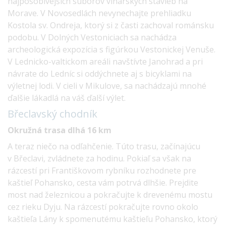
najpôsobivejších súborov vinárskych stavieb na
Morave. V Novosedlách nevynechajte prehliadku
Kostola sv. Ondreja, ktorý si z časti zachoval románsku
podobu. V Dolných Vestoniciach sa nachádza
archeologická expozícia s figúrkou Vestonickej Venuše.
V Lednicko-valtickom areáli navštívte Janohrad a pri
návrate do Ledníc si oddýchnete aj s bicyklami na
výletnej lodi. V cieli v Mikulove, sa nachádzajú mnohé
ďalšie lákadlá na váš ďalší výlet.
Břeclavský
chodník
Okružná trasa dlhá 16 km
A teraz niečo na odľahčenie. Túto trasu, začínajúcu
v Břeclavi, zvládnete za hodinu. Pokiaľ sa však na
rázcestí pri Františkovom rybníku rozhodnete pre
kaštieľ Pohansko, cesta vám potrvá dlhšie. Prejdite
most nad železnicou a pokračujte k drevenému mostu
cez rieku Dyju. Na rázcestí pokračujte rovno okolo
kaštieľa Lány k spomenutému kaštieľu Pohansko, ktorý