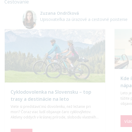
Cestovanie
Zuzana Ondrčková
Upisovateľka za úrazové a cestovné poistenie
Kde 
nápa
Cyklodovolenka na Slovensku – top
Leto j
túžite 
trasy a destinácie na leto
objavo
Viete si predstaviť inú dovolenku, než ležanie pri
sa bud
mori? Čoraz viac ľudí objavuje čaro cyklovýletov.
pre vá
Aktívny oddych v krásnej prírode, slobodu vlastného
via
tempa a spoznávanie známych či menej známych
kútov Slovenska.