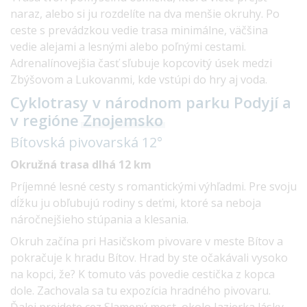
naraz, alebo si ju rozdelíte na dva menšie okruhy. Po
ceste s prevádzkou vedie trasa minimálne, väčšina
vedie alejami a lesnými alebo poľnými cestami.
Adrenalínovejšia časť sľubuje kopcovitý úsek medzi
Zbýšovom a Lukovanmi, kde vstúpi do hry aj voda.
Cyklotrasy v národnom parku Podyjí a
v regióne
Znojemsko
Bítovská pivovarská
12°
Okružná trasa dlhá 12 km
Príjemné lesné cesty s romantickými výhľadmi. Pre svoju
dĺžku ju obľubujú rodiny s deťmi, ktoré sa neboja
náročnejšieho stúpania a klesania.
Okruh začína pri Hasičskom pivovare v meste Bítov a
pokračuje k hradu Bítov. Hrad by ste očakávali vysoko
na kopci, že? K tomuto vás povedie cestička z kopca
dole. Zachovala sa tu expozícia hradného pivovaru.
Ďalej prejdete cez Slamený most, okolo Jazierka lásky