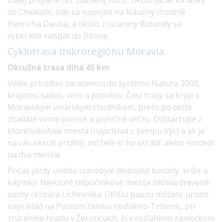
do Chvalatic, kde sa napojíte na Náučný chodník
Henricha Dauna, a okolo zrúcaniny Rotundy sa
vyberiete naspäť do Bítova.
Cyklotrasa mikroregiónu
Moravia
Okružná trasa dlhá 45 km
Vedie prírodou zaradenou do systému Natura 2000,
krajinou sadov, viníc a potokov. Časť trasy sa kryje s
Moravským vinárskym chodníkom, preto po ceste
zbadáte vínne pivnice a pivničné uličky. Odštartujte z
ktoréhokoľvek miesta (napríklad z kempu Výr) a ak je
na vás okruh pridlhý, môžete si ho skrátiť alebo rozdeliť
na dva menšie.
Počas jazdy uvidíte starobylé dedinské kostoly, kríže a
kaplnky. Niektoré odpočinkové miesta zdobia drevené
sochy rezbára Lichevníka. Dlhšiu pauzu môžete urobiť
napríklad na Pustom zámku neďaleko Trsteníc, pri
zrúcanine hradu v Žeroticiach, či v rozľahlom zámockom