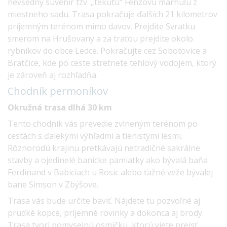
nevšedný suvenír tzv. „tekutú“ Fenzovu marhuľu z
miestneho sadu. Trasa pokračuje ďalších 21 kilometrov
príjemným terénom mimo davov. Prejdite Svratku
smerom na Hrušovany a za traťou prejdite okolo
rybníkov do obce Ledce. Pokračujte cez Sobotovice a
Bratčice, kde po ceste stretnete tehlový vodojem, ktorý
je zároveň aj rozhľadňa.
Chodník
permoníkov
Okružná trasa dlhá 30 km
Tento chodník vás prevedie zvlneným terénom po
cestách s ďalekými výhľadmi a tienistými lesmi.
Rôznorodú krajinu pretkávajú netradičné sakrálne
stavby a ojedinelé banícke pamiatky ako bývalá baňa
Ferdinand v Babiciach u Rosic alebo ťažné veže bývalej
bane Simson v Zbýšove.
Trasa vás bude určite baviť. Nájdete tu pozvoľné aj
prudké kopce, príjemné rovinky a dokonca aj brody.
Trasa tvorí pomyselnú osmičku, ktorú viete prejsť