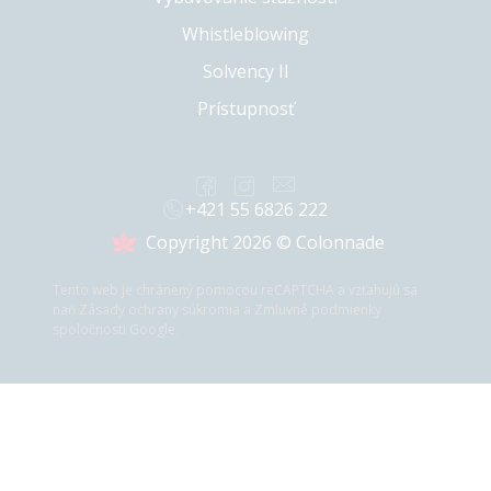
Whistleblowing
Solvency II
Prístupnosť
+421 55 6826 222
Copyright 2026 © Colonnade
Tento web je chránený pomocou reCAPTCHA a vzťahujú sa
naň
Zásady ochrany súkromia
a
Zmluvné podmienky
spoločnosti Google.