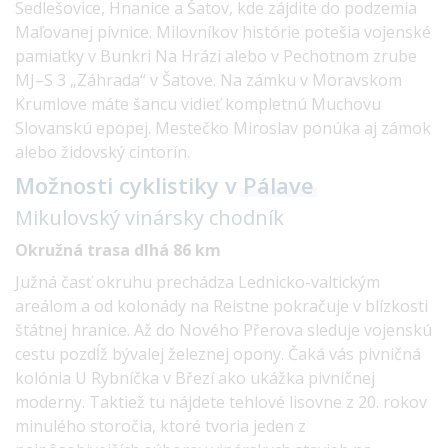
Sedlešovice, Hnanice a Šatov, kde zájdite do podzemia
Maľovanej pivnice. Milovníkov histórie potešia vojenské
pamiatky v Bunkri Na Hrázi alebo v Pechotnom zrube
MJ–S 3 „Záhrada“ v Šatove. Na zámku v Moravskom
Krumlove máte šancu vidieť kompletnú Muchovu
Slovanskú epopej. Mestečko Miroslav ponúka aj zámok
alebo židovský cintorín.
Možnosti cyklistiky v
Pálave
Mikulovský vinársky
chodník
Okružná trasa dlhá 86 km
Južná časť okruhu prechádza Lednicko-valtickým
areálom a od kolonády na Reistne pokračuje v blízkosti
štátnej hranice. Až do Nového Přerova sleduje vojenskú
cestu pozdĺž bývalej železnej opony. Čaká vás pivničná
kolónia U Rybníčka v Březí ako ukážka pivničnej
moderny. Taktiež tu nájdete tehlové lisovne z 20. rokov
minulého storočia, ktoré tvoria jeden z