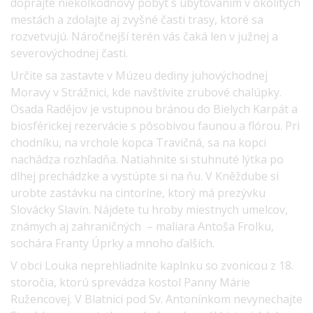
doprajte niekoľkodňový pobyt s ubytovaním v okolitých
mestách a zdolajte aj zvyšné časti trasy, ktoré sa
rozvetvujú. Náročnejší terén vás čaká len v južnej a
severovýchodnej časti.
Určite sa zastavte v Múzeu dediny juhovýchodnej
Moravy v Strážnici, kde navštívite zrubové chalúpky.
Osada Radějov je vstupnou bránou do Bielych Karpát a
biosférickej rezervácie s pôsobivou faunou a flórou. Pri
chodníku, na vrchole kopca Travičná, sa na kopci
nachádza rozhľadňa. Natiahnite si stuhnuté lýtka po
dlhej prechádzke a vystúpte si na ňu. V Kněždube si
urobte zastávku na cintoríne, ktorý má prezývku
Slovácky Slavín. Nájdete tu hroby miestnych umelcov,
známych aj zahraničných – maliara Antoša Frolku,
sochára Franty Úprky a mnoho ďalších.
V obci Louka neprehliadnite kaplnku so zvonicou z 18.
storočia, ktorú sprevádza kostol Panny Márie
Ružencovej. V Blatnici pod Sv. Antonínkom nevynechajte