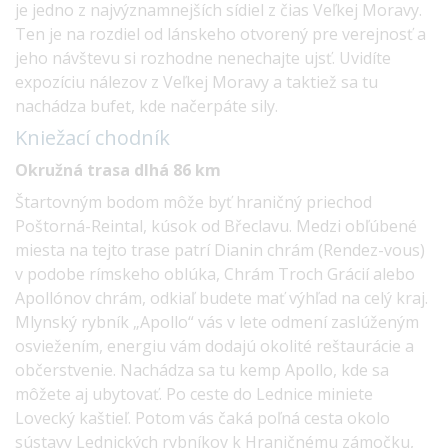
je jedno z najvýznamnejších sídiel z čias Veľkej Moravy.
Ten je na rozdiel od lánskeho otvorený pre verejnosť a
jeho návštevu si rozhodne nenechajte ujsť. Uvidíte
expozíciu nálezov z Veľkej Moravy a taktiež sa tu
nachádza bufet, kde načerpáte sily.
Kniežací
chodník
Okružná trasa dlhá 86 km
Štartovným bodom môže byť hraničný priechod
Poštorná-Reintal, kúsok od Břeclavu. Medzi obľúbené
miesta na tejto trase patrí Dianin chrám (Rendez-vous)
v podobe rímskeho oblúka, Chrám Troch Grácií alebo
Apollónov chrám, odkiaľ budete mať výhľad na celý kraj.
Mlynský rybník „Apollo“ vás v lete odmení zaslúženým
osviežením, energiu vám dodajú okolité reštaurácie a
občerstvenie. Nachádza sa tu kemp Apollo, kde sa
môžete aj ubytovať. Po ceste do Lednice miniete
Lovecký kaštieľ. Potom vás čaká poľná cesta okolo
sústavy Lednických rybníkov k Hraničnému zámočku,