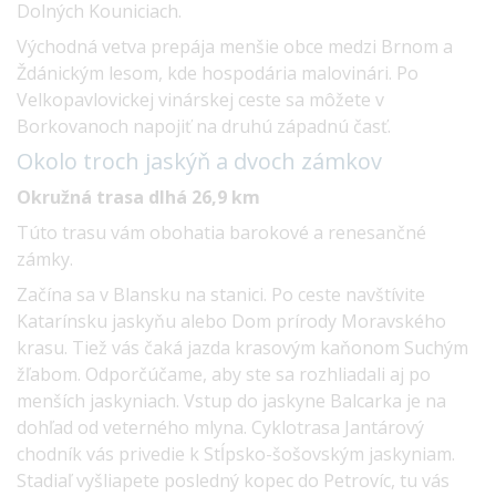
Dolných Kouniciach.
Východná vetva prepája menšie obce medzi Brnom a
Ždánickým lesom, kde hospodária malovinári. Po
Velkopavlovickej vinárskej ceste sa môžete v
Borkovanoch napojiť na druhú západnú časť.
Okolo troch jaskýň a dvoch
zámkov
Okružná trasa dlhá 26,9 km
Túto trasu vám obohatia barokové a renesančné
zámky.
Začína sa v Blansku na stanici. Po ceste navštívite
Katarínsku jaskyňu alebo Dom prírody Moravského
krasu. Tiež vás čaká jazda krasovým kaňonom Suchým
žľabom. Odporčúčame, aby ste sa rozhliadali aj po
menších jaskyniach. Vstup do jaskyne Balcarka je na
dohľad od veterného mlyna. Cyklotrasa Jantárový
chodník vás privedie k Stĺpsko-šošovským jaskyniam.
Stadiaľ vyšliapete posledný kopec do Petrovíc, tu vás