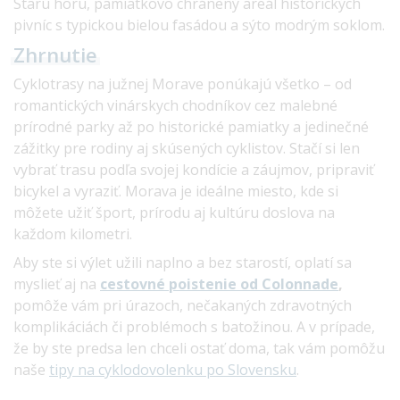
Starú horu, pamiatkovo chránený areál historických
pivníc s typickou bielou fasádou a sýto modrým soklom.
Zhrnutie
Cyklotrasy na južnej Morave ponúkajú všetko – od
romantických vinárskych chodníkov cez malebné
prírodné parky až po historické pamiatky a jedinečné
zážitky pre rodiny aj skúsených cyklistov. Stačí si len
vybrať trasu podľa svojej kondície a záujmov, pripraviť
bicykel a vyraziť. Morava je ideálne miesto, kde si
môžete užiť šport, prírodu aj kultúru doslova na
každom kilometri.
Aby ste si výlet užili naplno a bez starostí, oplatí sa
myslieť aj na
cestovné poistenie od Colonnade
,
pomôže vám pri úrazoch, nečakaných zdravotných
komplikáciách či problémoch s batožinou. A v prípade,
že by ste predsa len chceli ostať doma, tak vám pomôžu
naše
tipy na cyklodovolenku po Slovensku
.