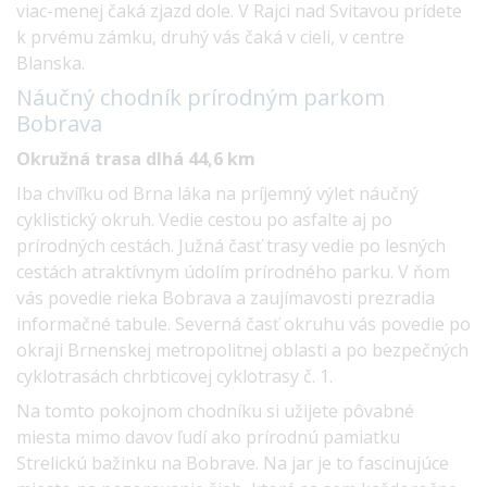
viac-menej čaká zjazd dole. V Rajci nad Svitavou prídete
k prvému zámku, druhý vás čaká v cieli, v centre
Blanska.
Náučný chodník prírodným parkom
Bobrava
Okružná trasa dlhá 44,6 km
Iba chvíľku od Brna láka na príjemný výlet náučný
cyklistický okruh. Vedie cestou po asfalte aj po
prírodných cestách. Južná časť trasy vedie po lesných
cestách atraktívnym údolím prírodného parku. V ňom
vás povedie rieka Bobrava a zaujímavosti prezradia
informačné tabule. Severná časť okruhu vás povedie po
okraji Brnenskej metropolitnej oblasti a po bezpečných
cyklotrasách chrbticovej cyklotrasy č. 1.
Na tomto pokojnom chodníku si užijete pôvabné
miesta mimo davov ľudí ako prírodnú pamiatku
Strelickú bažinku na Bobrave. Na jar je to fascinujúce