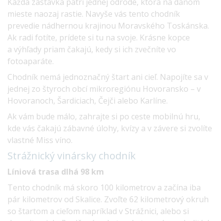
Každá zastávka patrí jednej odrode, ktorá na danom
mieste naozaj rastie. Navyše vás tento chodník
prevedie nádhernou krajinou Moravského Toskánska.
Ak radi fotíte, prídete si tu na svoje. Krásne kopce
a výhľady priam čakajú, kedy si ich zvečníte vo
fotoaparáte.
Chodník nemá jednoznačný štart ani cieľ. Napojíte sa v
jednej zo štyroch obcí mikroregiónu Hovoransko – v
Hovoranoch, Šardiciach, Čejči alebo Karlíne.
Ak vám bude málo, zahrajte si po ceste mobilnú hru,
kde vás čakajú zábavné úlohy, kvízy a v závere si zvolíte
vlastné Miss víno.
Strážnický vinársky
chodník
Líniová trasa dlhá 98 km
Tento chodník má skoro 100 kilometrov a začína iba
pár kilometrov od Skalice. Zvoľte 62 kilometrový okruh
so štartom a cieľom napríklad v Strážnici, alebo si