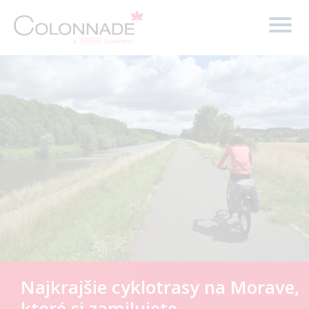
Najkrajšie cyklotrasy na Morave,
ktoré si zamilujete