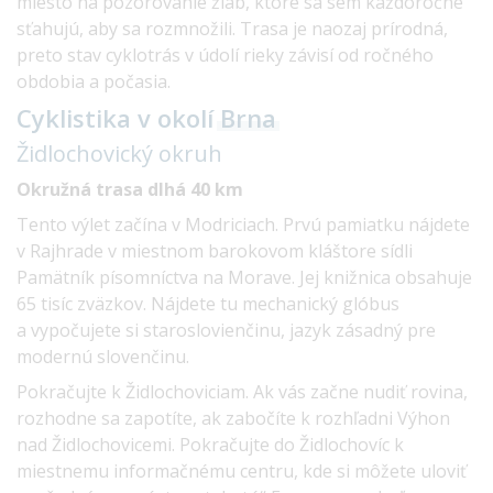
miesto na pozorovanie žiab, ktoré sa sem každoročne
sťahujú, aby sa rozmnožili. Trasa je naozaj prírodná,
preto stav cyklotrás v údolí rieky závisí od ročného
obdobia a počasia.
Cyklistika v okolí
Brna
Židlochovický
okruh
Okružná trasa dlhá 40 km
Tento výlet začína v Modriciach. Prvú pamiatku nájdete
v Rajhrade v miestnom barokovom kláštore sídli
Pamätník písomníctva na Morave. Jej knižnica obsahuje
65 tisíc zväzkov. Nájdete tu mechanický glóbus
a vypočujete si staroslovienčinu, jazyk zásadný pre
modernú slovenčinu.
Pokračujte k Židlochoviciam. Ak vás začne nudiť rovina,
rozhodne sa zapotíte, ak zabočíte k rozhľadni Výhon
nad Židlochovicemi. Pokračujte do Židlochovíc k
miestnemu informačnému centru, kde si môžete uloviť