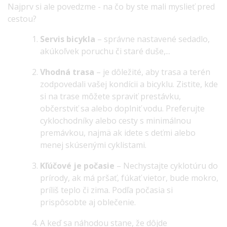
Najprv si ale povedzme - na čo by ste mali myslieť pred
cestou?
Servis bicykla
– správne nastavené sedadlo,
akúkoľvek poruchu či staré duše,...
Vhodná trasa
– je dôležité, aby trasa a terén
zodpovedali vašej kondícii a bicyklu. Zistite, kde
si na trase môžete spraviť prestávku,
občerstviť sa alebo doplniť vodu. Preferujte
cyklochodníky alebo cesty s minimálnou
premávkou, najmä ak idete s deťmi alebo
menej skúsenými cyklistami.
Kľúčové je počasie
– Nechystajte cyklotúru do
prírody, ak má pršať, fúkať vietor, bude mokro,
príliš teplo či zima. Podľa počasia si
prispôsobte aj oblečenie.
A keď sa náhodou stane, že dôjde