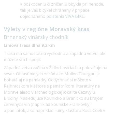
k poškodeniu či zničeniu bicykla pri nehode,
tak je váš bicykel chránený v prípade
dojednaného
poistenia VIVA BIKE.
Výlety v regióne Moravský
kras
Brnenský vinársky
chodník
Líniová trasa dlhá 9,2 km
Trasa má samostatnú východnú a západnú vetvu, ale
môžete si ich spojiť.
Západná vetva začína v Židlochoviciach a pokračuje na
sever. Oblasť bielych odrôd ako Müller-Thurgau je
bohatá aj na pamiatky. Oddýchnuť si môžete v
Rajhradskom kláštore s pamätníkom literatúry na
Morave alebo v archeologickej lokalite Cezavy u
Blučiny. Nasledujúce Kounicko a Bránicko sú krajom
červených vín (napríklad kounické Frankovky)
a pamiatok, ako napríklad ruiny kláštora Rosa Coeli v