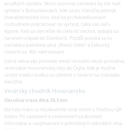
prudkých zjazdov.
Skoro povinnú zastávku by ste mali
vyhlásiť v Bohuslaviciach, kde sa po stáročia pestuje
charakteristické víno. Keď sa pri Násedloviciach
rozhodnete pokračovať na východ, čaká vás cieľ v
Kyjove. Keď sa vám ešte do cieľa ísť nechce, vydajte sa
na severozápad do Damboríc. Pozdĺž potoka sa tu
nachádza pamätná ulica „Medzi židmi“ a židovský
cintorín so 400 náhrobkami.
Južná vetva vás prevedie medzi vinicami okolo prírodnej
rezervácie Hovoranskej lúky do Čejče, kde je možné
urobiť sladkú bodku za výletom v továrni na čokoládu
Herůfek.
Vinársky chodník
Hovoransko
Okružná trasa dlhá 29,5 km
Na túto trasu si nezabudnite vziať mobil s čítačkou QR
kódov. Po zastavení a oskenovaní sa dozviete
informácie a zaujímavosti o jednotlivých odrodách vína.