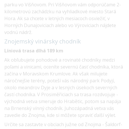
parku vo Višňovom. Pri Višňovom vám odporúčame 2-
kilometrovú zachádzku na vyhliadkové miesto Stará
Hora. Ak sa chcete v letných mesiacoch osviežiť, v
Horných Dunajoviciach alebo vo Výroviciach nájdete
vodnú nádrž.
Znojemský vinársky
chodník
Líniová trasa dlhá 189 km
Ak obľubujete pohodové a rovinaté chodníky medzi
poľami a vinicami, oceníte severnú časť chodníka, ktorá
začína v Moravskom Krumlove. Ak však milujete
náročnejšie terény, poteší vás národný park Podyjí,
okolo meandrov Dyje a v lesných úsekoch severných
častí chodníka. V Prosiměřiciach sa trasa rozdvojuje -
východná vetva smeruje do Hrabětic, potom sa napája
na Brnenský vínný chodník. Juhozápadná vetva vás
zavedie do Znojma, kde si môžete spraviť ďalší výlet.
Určite sa zastavte v obciach južne od Znojma - Šaldorf-