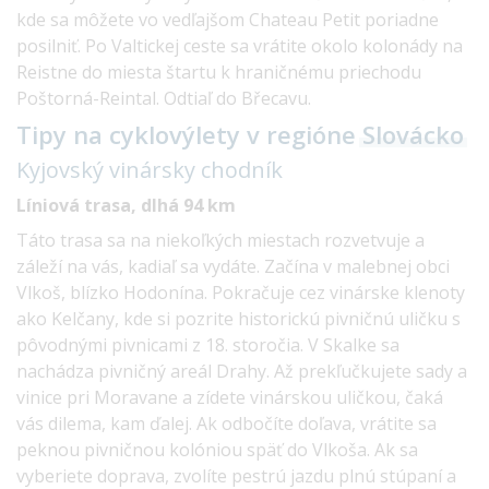
kde sa môžete vo vedľajšom Chateau Petit poriadne
posilniť. Po Valtickej ceste sa vrátite okolo kolonády na
Reistne do miesta štartu k hraničnému priechodu
Poštorná-Reintal. Odtiaľ do Břecavu.
Tipy na cyklovýlety v regióne
Slovácko
Kyjovský vinársky
chodník
Líniová trasa, dlhá 94 km
Táto trasa sa na niekoľkých miestach rozvetvuje a
záleží na vás, kadiaľ sa vydáte. Začína v malebnej obci
Vlkoš, blízko Hodonína. Pokračuje cez vinárske klenoty
ako Kelčany, kde si pozrite historickú pivničnú uličku s
pôvodnými pivnicami z 18. storočia. V Skalke sa
nachádza pivničný areál Drahy. Až prekľučkujete sady a
vinice pri Moravane a zídete vinárskou uličkou, čaká
vás dilema, kam ďalej. Ak odbočíte doľava, vrátite sa
peknou pivničnou kolóniou späť do Vlkoša. Ak sa
vyberiete doprava, zvolíte pestrú jazdu plnú stúpaní a