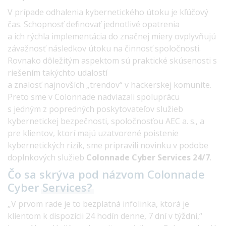
V prípade odhalenia kybernetického útoku je kľúčový
čas. Schopnosť definovať jednotlivé opatrenia
a ich rýchla implementácia do značnej miery ovplyvňujú
závažnosť následkov útoku na činnosť spoločnosti.
Rovnako dôležitým aspektom sú praktické skúsenosti s
riešením takýchto udalostí
a znalosť najnovších „trendov“ v hackerskej komunite.
Preto sme v Colonnade nadviazali spoluprácu
s jedným z popredných poskytovateľov služieb
kybernetickej bezpečnosti, spoločnosťou AEC a. s., a
pre klientov, ktorí majú uzatvorené poistenie
kybernetických rizík, sme pripravili novinku v podobe
doplnkových služieb
Colonnade Cyber Services 24/7
.
Čo sa skrýva pod názvom Colonnade
Cyber
Services?
„V prvom rade je to bezplatná infolinka, ktorá je
klientom k dispozícii 24 hodín denne, 7 dní v týždni,“