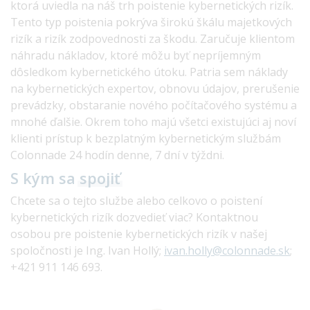
ktorá uviedla na náš trh poistenie kybernetických rizík.
Tento typ poistenia pokrýva širokú škálu majetkových
rizík a rizík zodpovednosti za škodu. Zaručuje klientom
náhradu nákladov, ktoré môžu byť nepríjemným
dôsledkom kybernetického útoku. Patria sem náklady
na kybernetických expertov, obnovu údajov, prerušenie
prevádzky, obstaranie nového počítačového systému a
mnohé ďalšie. Okrem toho majú všetci existujúci aj noví
klienti prístup k bezplatným kybernetickým službám
Colonnade 24 hodín denne, 7 dní v týždni.
S kým sa
spojiť
Chcete sa o tejto službe alebo celkovo o poistení
kybernetických rizík dozvedieť viac? Kontaktnou
osobou pre poistenie kybernetických rizík v našej
spoločnosti je Ing. Ivan Hollý;
ivan.holly@colonnade.sk
;
+421 911 146 693.