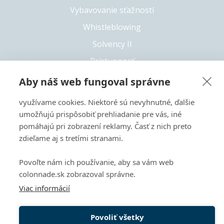
Vybavovanie sťažností
Whistleblowing
Solvency II
Prístupnosť
Aby náš web fungoval správne
využívame cookies. Niektoré sú nevyhnutné, ďalšie
+421 55 6826 222
umožňujú prispôsobiť prehliadanie pre vás, iné
Copyright 2026 © Colonnade
pomáhajú pri zobrazení reklamy. Časť z nich preto
zdieľame aj s tretími stranami.
Tento web je chránený pomocou reCAPTCHA a vzťahujú sa
naň
Zásady ochrany súkromia
a
Zmluvné podmienky
Povoľte nám ich používanie, aby sa vám web
spoločnosti Google.
colonnade.sk zobrazoval správne.
Viac informácií
Povoliť všetky