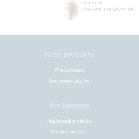
Ivan Hollý
Upisovateľ finančných rizík
Naše produkty
Pre občanov
Pre podnikateľov
Pre klientov
Najčastejšie otázky
Poistné udalosti