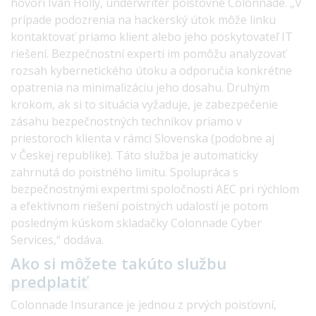
hovorí Ivan Hollý, underwriter poisťovne Colonnade. „V
prípade podozrenia na hackerský útok môže linku
kontaktovať priamo klient alebo jeho poskytovateľ IT
riešení. Bezpečnostní experti im pomôžu analyzovať
rozsah kybernetického útoku a odporučia konkrétne
opatrenia na minimalizáciu jeho dosahu. Druhým
krokom, ak si to situácia vyžaduje, je zabezpečenie
zásahu bezpečnostných technikov priamo v
priestoroch klienta v rámci Slovenska (podobne aj
v Českej republike). Táto služba je automaticky
zahrnutá do poistného limitu. Spolupráca s
bezpečnostnými expertmi spoločnosti AEC pri rýchlom
a efektívnom riešení poistných udalostí je potom
posledným kúskom skladačky Colonnade Cyber
Services,“ dodáva.
Ako si môžete takúto službu
predplatiť
Colonnade Insurance je jednou z prvých poisťovní,