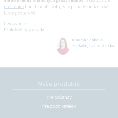
alebo krádež finančných prostriedkov.
S
cestovným
poistením
budete mať istotu, že v prípade núdze o vás
bude postarané.
Cestovanie
Praktické tipy a rady
Klaudia Sopková
Marketingová asistentka
Naše produkty
Pre občanov
Pre podnikateľov