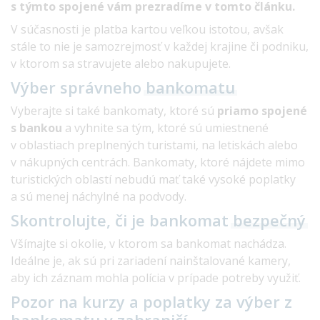
s týmto spojené vám prezradíme v tomto článku.
V súčasnosti je platba kartou veľkou istotou, avšak
stále to nie je samozrejmosť v každej krajine či podniku,
v ktorom sa stravujete alebo nakupujete.
Výber správneho
bankomatu
Vyberajte si také bankomaty, ktoré sú
priamo spojené
s bankou
a vyhnite sa tým, ktoré sú umiestnené
v oblastiach preplnených turistami, na letiskách alebo
v nákupných centrách. Bankomaty, ktoré nájdete mimo
turistických oblastí nebudú mať také vysoké poplatky
a sú menej náchylné na podvody.
Skontrolujte, či je bankomat
bezpečný
Všímajte si okolie, v ktorom sa bankomat nachádza.
Ideálne je, ak sú pri zariadení nainštalované kamery,
aby ich záznam mohla polícia v prípade potreby využiť.
Pozor na kurzy a poplatky za výber z