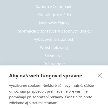
Kariéra v Colonnade
Kontakt pre médiá
Najnovšie články
Informácie o spracúvaní osobných údajov
Vybavovanie sťažností
Whistleblowing
Solvency II
Prístupnosť
Aby náš web fungoval správne
využívame cookies. Niektoré sú nevyhnutné, ďalšie
+421 55 6826 222
umožňujú prispôsobiť prehliadanie pre vás, iné
Copyright 2026 © Colonnade
pomáhajú pri zobrazení reklamy. Časť z nich preto
zdieľame aj s tretími stranami.
Tento web je chránený pomocou reCAPTCHA a vzťahujú sa